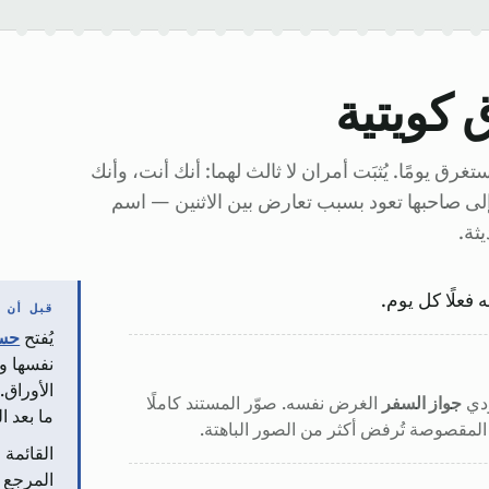
 كويتية
ق يومًا. يُثبَت أمران لا ثالث لهما: أنك أنت، وأنك
لى صاحبها تعود بسبب تعارض بين الاثنين — اسم
ثة.
 فعلًا كل يوم.
قبل أن ت
يُفتح
حسا
نفسها وب
الأوراق
ؤدي
جواز السفر
الغرض نفسه. صوّر المستند كاملًا
ما بعد ا
ا المقصوصة تُرفض أكثر من الصور الباهتة.
القائمة 
المرجع ا