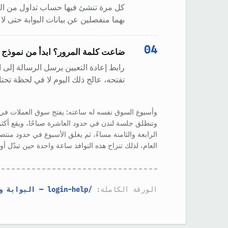
كل مرة تنشئ فيها حساب تداول من الب
بهما منفصلين عن بيانات البوابة حتى ل
ضاعت كلمة المرور؟ ابدأ من نموذج 
رابط إعادة التعيين يرسل الرسالة إلى ا
تفتحه، عالج ذلك اليوم لا في لحظة تحتا
وأسبوع السوق نفسه له ساعته: يفتح سوق العملات في ح
وتنطلق جلسة لندن في حدود العاشرة صباحًا، ويقع أكثر
الرابعة والثامنة مساءً، ثم يغلق الأسبوع في حدود من
العام، لذلك تنزاح هذه النوافذ ساعة واحدة حين تبدّل أور
الورقة الكاملة:
/login-help — البوابة والتطبيق ودخول MT4/MT5 وcTrader ←