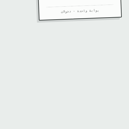
بوابة واحدة · دخولان