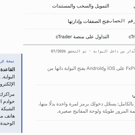
التمويل والسحب والمستندات
قم الحساب
فتح الصفقات وإدارتها
التداول على منصة cTrader
ر من داخل البوابة · تم التحقق 07/2026
نسخة كرب
تعمل البوابة في أي متصفح، وتطبيق FxPro على iOS وAndroid يفتح البوابة ذاتها من
القاعدة 
البوابة.
الإلكترو
.
مراكزك 
خوادم ا
الكامل: يسجّل دخولك برمز لمرة واحدة بدلًا منها،
الشبكة ل
هاتف مش
الوحيدة 