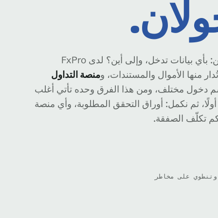
ولان.
قبل أول صفقة يقف سؤال صغير يعطّل كثيرين: بأي بيانات تدخل، وإلى أين؟ لدى FxPro
ُدار منها الأموال والمستندات، و
منصة التداول
اسم دخول مختلف، ومن هذا الفرق وحده تأتي أغلب
لًا، ثم نكمل: أوراق التحقق المطلوبة، وأي منصة
كم تكلّف الصفقة.
 مالية وتنطوي على مخاطر