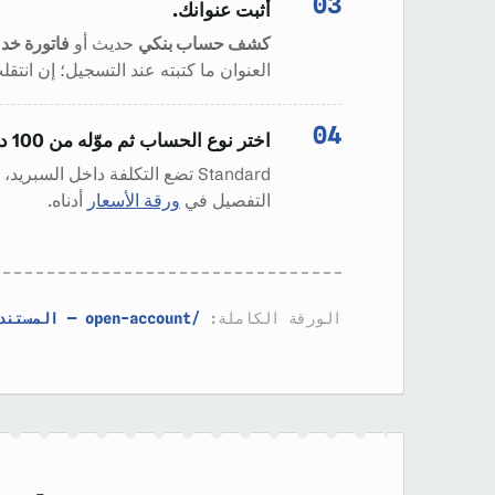
أثبت عنوانك.
كشف حساب بنكي
حديث أو
فاتورة خد
العنوان ما كتبته عند التسجيل؛ إن انتقل
اختر نوع الحساب ثم موّله من 100 دولار.
التفصيل في
ورقة الأسعار
أدناه.
الورقة الكاملة:
/open-account — المستندات وأنواع الحسابات والتجريبي ←