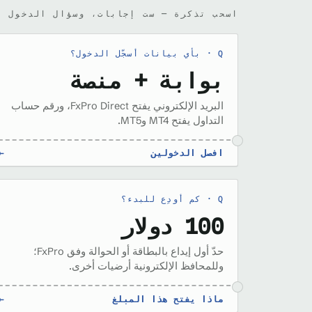
اسحب تذكرة — ست إجابات، وسؤال الدخول ف
بأي بيانات أسجّل الدخول؟
بوابة + منصة
البريد الإلكتروني يفتح FxPro Direct، ورقم حساب
التداول يفتح MT4 وMT5.
افصل الدخولين
←
كم أودِع للبدء؟
100 دولار
حدّ أول إيداع بالبطاقة أو الحوالة وفق FxPro؛
وللمحافظ الإلكترونية أرضيات أخرى.
ماذا يفتح هذا المبلغ
←