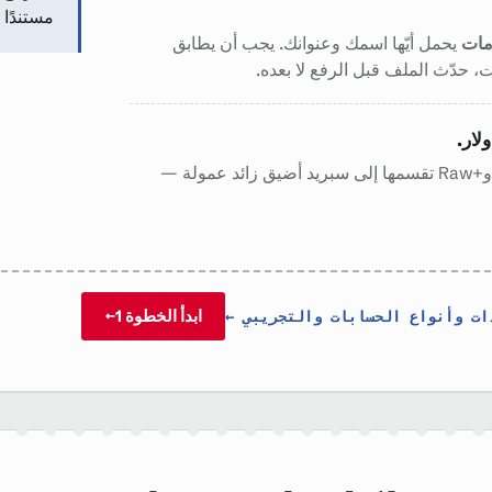
مستندًا 
مات
يحمل أيّها اسمك وعنوانك. يجب أن يطابق
ت، حدّث الملف قبل الرفع لا بعده.
Standard تضع التكلفة داخل السبريد، وRaw+‎ تقسمها إلى سبريد أضيق زائد عمولة —
ابدأ الخطوة 1
→