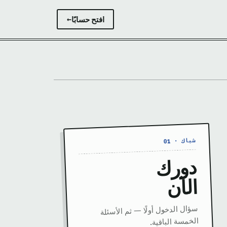
افتح حسابًا
→
شباك · 01
دورك
الآن
سؤال الدخول أولًا — ثم الأسئلة
الخمسة الباقية.