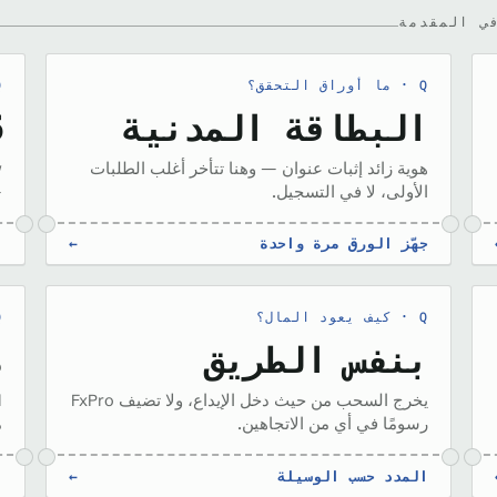
ي المقدمة
ما أوراق التحقق؟
البطاقة المدنية
5
هوية زائد إثبات عنوان — وهنا تتأخر أغلب الطلبات
w
الأولى، لا في التسجيل.
—
جهّز الورق مرة واحدة
←
ق
كيف يعود المال؟
بنفس الطريق
م
يخرج السحب من حيث دخل الإيداع، ولا تضيف FxPro
رسومًا في أي من الاتجاهين.
م
المدد حسب الوسيلة
←
ق