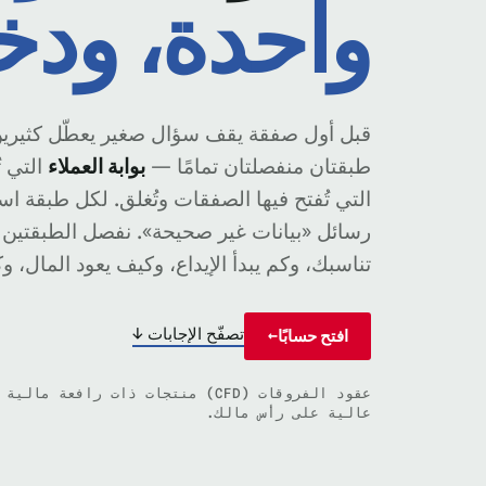
واحدة، ودخ
طبقتان منفصلتان تمامًا —
بوابة العملاء
التي ت
التي تُفتح فيها الصفقات وتُغلق. لكل طبقة 
رسائل «بيانات غير صحيحة». نفصل الطبقتين أو
تناسبك، وكم يبدأ الإيداع، وكيف يعود المال، و
تصفّح الإجابات ↓
افتح حسابًا
→
عقود الفروقات (CFD) منتجات ذات رافعة
عالية على رأس مالك.