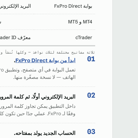
بوابة FxPro Direct
البريد الإلكتروني
ر
MT4 و MT5
cTrader
معرّف cTrader ID
ثلاثة مفاتيح مختلفة لثلاث نوافذ — وكلها تُنشأ وتُدا
ابدأ من بوابة FxPro Direct
.
الهاتف — لا نسخة مصغّرة منها.
البريد الإلكتروني أولًا، ثم كلمة المرور
داخل التطبيق يمكن تجاوز كلمة المرور ب
وفقًا لـ FxPro. عملي جدًا حين تكون كلمة المرور طويلة ولوحة المفاتيح صغيرة.
الحساب الجديد يولد بمفتاحه.