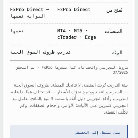
FxPro Direct —
FxPro Direct
يُفتح من
البوابة نفسها
MT4 · MT5 ·
نفسها
المنصات
cTrader · Edge
تدريب
ظروف السوق الحية
البيئة
شروط التجريبي والحسابات كما تنشرها FxPro · تم التحقق
07/2026
بيئة التدريب تُريك المنصة، لا نتائجك المقبلة. ظروف السوق الحية
— السبريد والتنفيذ ووتيرة تحرّك الأسعار — قد تختلف عمّا بدا عليه
التدريب، وأداء التجريبي دليل أُلفة بالمنصة لا تنبؤ بالنتائج. تعامل مع
التجريبي كتمرين على الآليات: الأوامر، وأحجام الصفقات، وكم
تكلّف النقطة.
متى تنتقل إلى الحقيقي