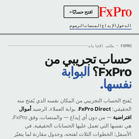
افتح حسابًا
→
الدخول
الإيداع
المنصات
الرسوم
FXPRO · مكتب الإجابات
حساب تجريبي من
FxPro؟
البوابة
نفسها.
يُفتح الحساب التجريبي من المكان نفسه الذي يُفتح منه
الحقيقي:
FxPro Direct
، بوابة العملاء. الرصيد
أموال
افتراضية
— من دون أي إيداع — والمنصات، وفق FxPro،
هي نفسها التي تعمل عليها الحسابات الحقيقية. في
الأسفل: الخطوات الثلاث لفتحه، وجدول مقارنة لما يتغيّر