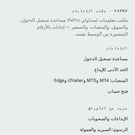
FXPRO · مكتب الإجابات
مكتب معلومات لمتداولي FxPro: مساعدة تسجيل الدخول،
والتمويل، والمنصات، والتسعير — إجابات بالأرقام
المنشورة من الوسيط نفسه.
الإجابات
مساعدة تسجيل الدخول
الحد الأدنى للإيداع
المنصات: MT4 وMT5 وcTrader وEdge
فتح حساب
مزيد من الأوراق
الإيداعات والسحوبات
الرسوم: السبريد والعمولة