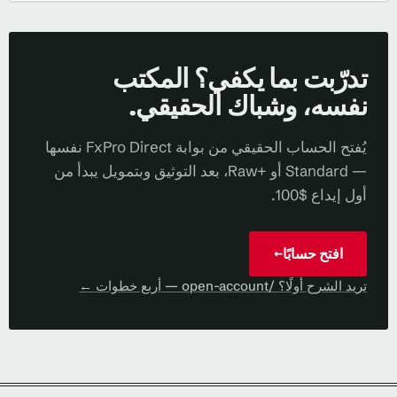
تدرّبت بما يكفي؟ المكتب
نفسه، وشباك الحقيقي.
يُفتح الحساب الحقيقي من بوابة FxPro Direct نفسها
— Standard أو Raw+‎، بعد التوثيق وبتمويل يبدأ من
أول إيداع $100.
افتح حسابًا
→
تريد الشرح أولًا؟ /open-account — أربع خطوات ←