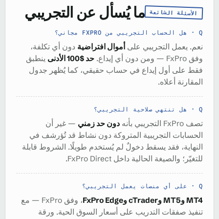
ما يُسأل عن التجريبي
الأسئلة الشائعة
هل الحساب التجريبي من FXPRO مجاني؟
نعم. يعمل التجريبي على
أموال افتراضية
دون أي تكلفة،
وفق FxPro — ومن دون أي إيداع.
حد $100 الأدنى
ينطبق
فقط على أول إيداع في حساب حقيقي، كما يُظهر جدول
المقارنة أعلاه.
هل تنتهي صلاحية التجريبي؟
تصف FxPro التجريبي بأنه
دون حد زمني
— غير أن
الحسابات التجريبية المتروكة دون نشاط قد تُؤرشف في
النهاية، فقد يسقط دخولٌ لم يُستخدم طويلًا. الشروط قابلة
للتغيّر؛ والصيغة الحالية داخل FxPro Direct.
على أي منصات يعمل التجريبي؟
MT4 وMT5 وcTrader وFxPro Edge
، وفق FxPro — مع
تنفيذ صفقات التدريب على أسعار السوق الحية. ورقة