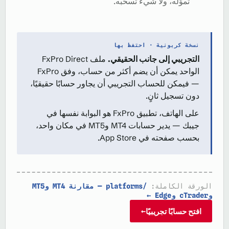
تموّله، ولا شيء تسحبه.
نسخة كربونية · احتفظ بها
التجريبي إلى جانب الحقيقي.
ملف FxPro Direct
الواحد يمكن أن يضم أكثر من حساب، وفق FxPro
— فيمكن للحساب التجريبي أن يجاور حسابًا حقيقيًا،
دون تسجيل ثانٍ.
على الهاتف، تطبيق FxPro هو البوابة نفسها في
جيبك — يدير حسابات MT4 وMT5 في مكان واحد،
بحسب صفحته في App Store.
الورقة الكاملة:
/platforms — مقارنة MT4 وMT5
وcTrader وEdge ←
افتح حسابًا تجريبيًا
→