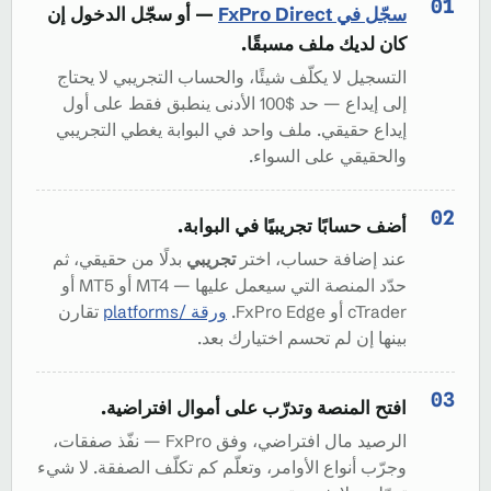
سجّل في FxPro Direct
— أو سجّل الدخول إن
كان لديك ملف مسبقًا.
التسجيل لا يكلّف شيئًا، والحساب التجريبي لا يحتاج
إلى إيداع — حد $100 الأدنى ينطبق فقط على أول
إيداع حقيقي. ملف واحد في البوابة يغطي التجريبي
والحقيقي على السواء.
أضف حسابًا تجريبيًا في البوابة.
عند إضافة حساب، اختر
تجريبي
بدلًا من حقيقي، ثم
حدّد المنصة التي سيعمل عليها — MT4 أو MT5 أو
cTrader أو FxPro Edge.
ورقة /platforms
تقارن
بينها إن لم تحسم اختيارك بعد.
افتح المنصة وتدرّب على أموال افتراضية.
الرصيد مال افتراضي، وفق FxPro — نفّذ صفقات،
وجرّب أنواع الأوامر، وتعلّم كم تكلّف الصفقة. لا شيء