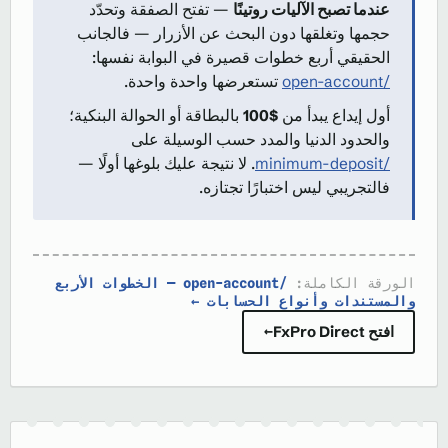
عندما تصبح الآليات روتينًا
— تفتح الصفقة وتحدّد
حجمها وتغلقها دون البحث عن الأزرار — فالجانب
الحقيقي أربع خطوات قصيرة في البوابة نفسها:
/open-account
تستعرضها واحدة واحدة.
أول إيداع يبدأ من
$100
بالبطاقة أو الحوالة البنكية؛
والحدود الدنيا والمدد حسب الوسيلة على
/minimum-deposit
. لا نتيجة عليك بلوغها أولًا —
فالتجريبي ليس اختبارًا تجتازه.
الورقة الكاملة:
/open-account — الخطوات الأربع
والمستندات وأنواع الحسابات ←
افتح FxPro Direct
→