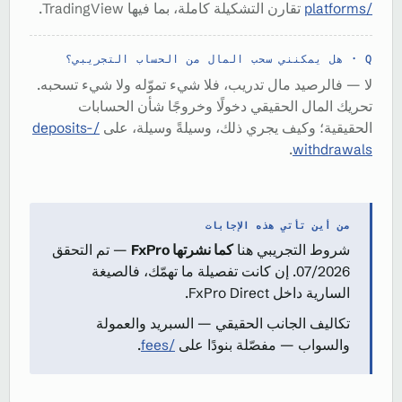
/platforms
تقارن التشكيلة كاملة، بما فيها TradingView.
هل يمكنني سحب المال من الحساب التجريبي؟
لا — فالرصيد مال تدريب، فلا شيء تموّله ولا شيء تسحبه.
تحريك المال الحقيقي دخولًا وخروجًا شأن الحسابات
الحقيقية؛ وكيف يجري ذلك، وسيلةً وسيلة، على
/deposits-
.
withdrawals
من أين تأتي هذه الإجابات
شروط التجريبي هنا
كما نشرتها FxPro
— تم التحقق
07/2026. إن كانت تفصيلة ما تهمّك، فالصيغة
السارية داخل FxPro Direct.
تكاليف الجانب الحقيقي — السبريد والعمولة
والسواب — مفصّلة بنودًا على
/fees
.